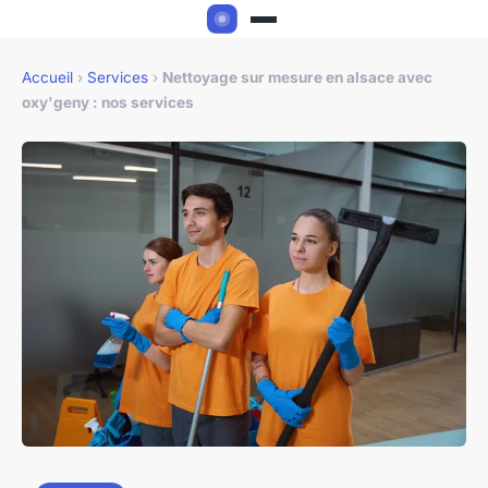
Accueil
›
Services
›
Nettoyage sur mesure en alsace avec
oxy'geny : nos services