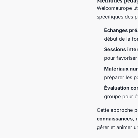
Méthodes pédag
Welcomeurope uti
spécifiques des p
Échanges pré
début de la fo
Sessions inte
pour favoriser 
Matériaux nu
préparer les pa
Évaluation co
groupe pour éva
Cette approche p
connaissances
, 
gérer et animer u