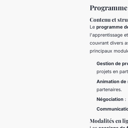
Programme e
Contenu et str
Le
programme de
l'apprentissage e
couvrant divers a
principaux module
Gestion de pro
projets en part
Animation de
partenaires.
Négociation
: 
Communicati
Modalités en lig