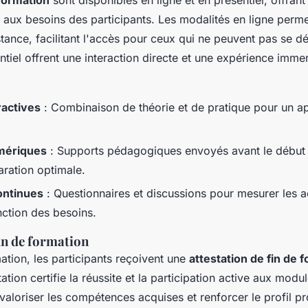
formation
sont disponibles en ligne et en présentiel, offrant
ée aux besoins des participants. Les modalités en ligne perm
stance, facilitant l'accès pour ceux qui ne peuvent pas se d
ntiel offrent une interaction directe et une expérience imme
ractives
: Combinaison de théorie et de pratique pour un a
mériques
: Supports pédagogiques envoyés avant le début 
ration optimale.
ontinues
: Questionnaires et discussions pour mesurer les ac
ction des besoins.
fin de formation
mation, les participants reçoivent une
attestation de fin de 
tation certifie la réussite et la participation active aux modu
 valoriser les compétences acquises et renforcer le profil p