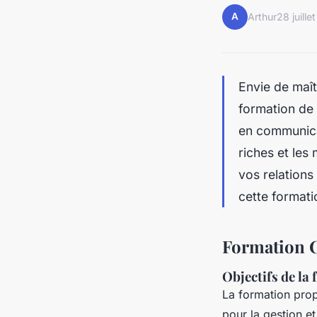
A
Arthur
28 juille
Envie de maît
formation de
en communicat
riches et le
vos relations
cette formati
Formation C
Objectifs de la
La formation pro
pour la gestion et