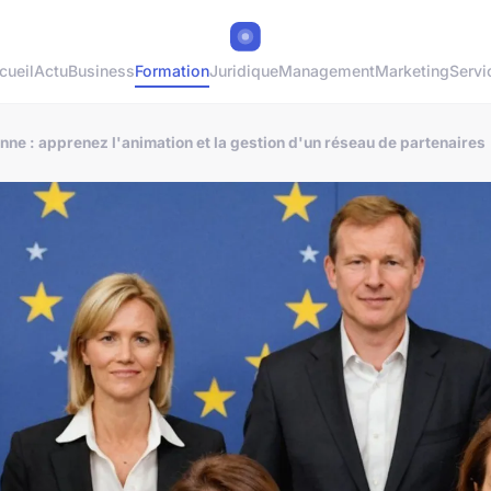
cueil
Actu
Business
Formation
Juridique
Management
Marketing
Servi
e : apprenez l'animation et la gestion d'un réseau de partenaires