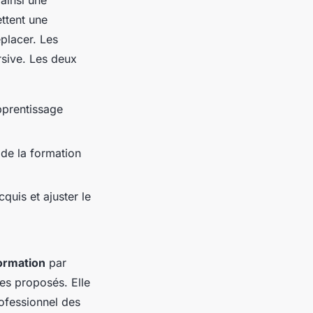
 ainsi une
ettent une
éplacer. Les
rsive. Les deux
pprentissage
de la formation
quis et ajuster le
formation
par
les proposés. Elle
rofessionnel des