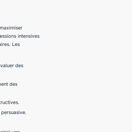
 maximiser
essions intensives
ires. Les
évaluer des
ment des
ructives.
 persuasive.