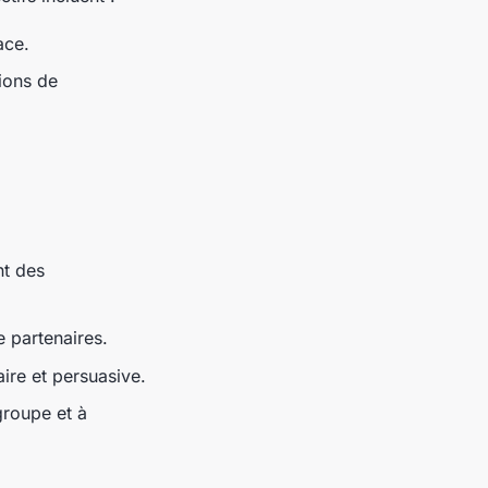
ace.
tions de
nt des
e partenaires.
ire et persuasive.
groupe et à