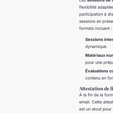
Les
sessions de 
flexibilité adapt
participation à di
sessions en prése
formats incluent :
Sessions inte
dynamique.
Matériaux nu
pour une prépa
Évaluations c
contenu en fon
Attestation de 
À la fin de la for
email. Cette attes
est un atout pour