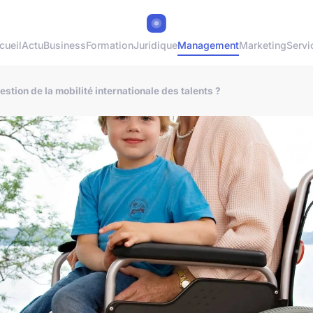
cueil
Actu
Business
Formation
Juridique
Management
Marketing
Servi
stion de la mobilité internationale des talents ?