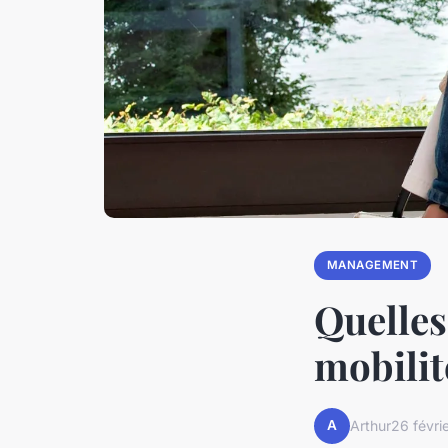
MANAGEMENT
Quelles
mobilit
A
Arthur
26 févri