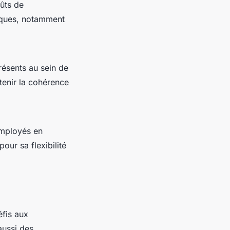
oûts de
isques, notamment
ésents au sein de
tenir la cohérence
 employés en
our sa flexibilité
fis aux
aussi des