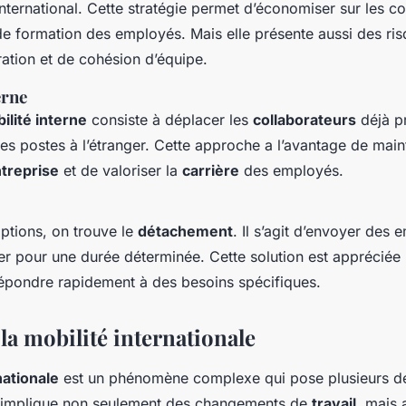
nternational. Cette stratégie permet d’économiser sur les c
de formation des employés. Mais elle présente aussi des r
ration et de cohésion d’équipe.
erne
ilité interne
consiste à déplacer les
collaborateurs
déjà pr
 des postes à l’étranger. Cette approche a l’avantage de main
ntreprise
et de valoriser la
carrière
des employés.
options, on trouve le
détachement
. Il s’agit d’envoyer des
er pour une durée déterminée. Cette solution est appréciée p
répondre rapidement à des besoins spécifiques.
 la mobilité internationale
nationale
est un phénomène complexe qui pose plusieurs dé
e implique non seulement des changements de
travail
, mais 