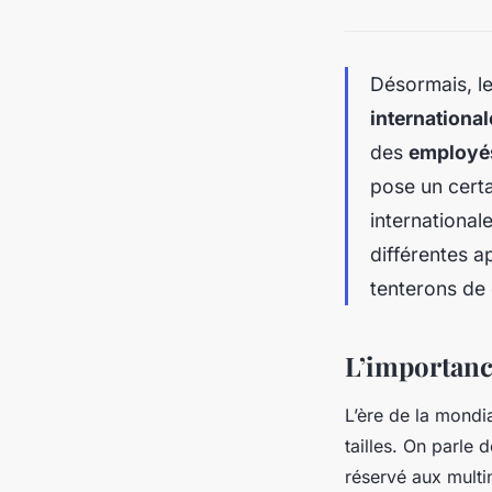
Désormais, l
international
des
employé
pose un cert
international
différentes 
tenterons de 
L’importance
L’ère de la mondia
tailles. On parle
réservé aux multi