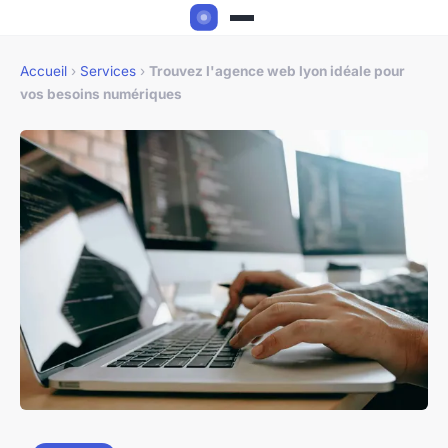
Accueil
›
Services
›
Trouvez l'agence web lyon idéale pour
vos besoins numériques